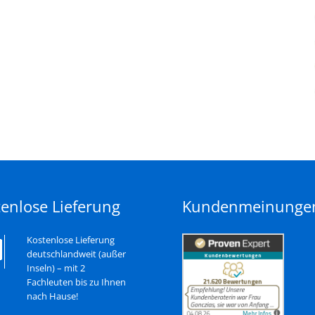
enlose Lieferung
Kundenmeinunge
Kostenlose Lieferung
deutschlandweit (außer
Inseln) – mit 2
Fachleuten bis zu Ihnen
nach Hause!