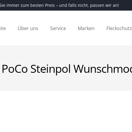
en Sie immer zum besten Preis – und falls nicht, passen wir an
ite
Über uns
Service
Marken
Fleckschut
r PoCo Steinpol Wunschmod