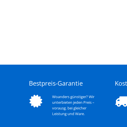
Bestpreis-Garantie
Kost
Woanders günstiger? Wir
unterbieten jeden Preis –
vorausg. bei gleicher
Leistung und Ware.