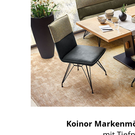
Koinor Markenmö
mit Tief