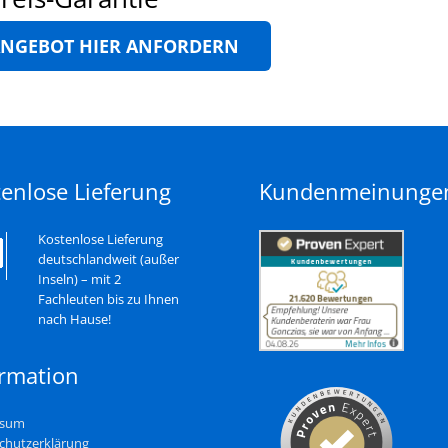
ANGEBOT HIER ANFORDERN
enlose Lieferung
Kundenmeinunge
Kostenlose Lieferung
deutschlandweit (außer
Inseln) – mit 2
Fachleuten bis zu Ihnen
nach Hause!
ormation
ssum
chutzerklärung